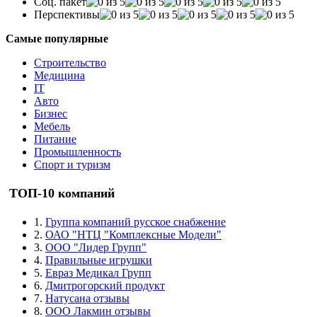
Соц. пакет
Перспективы
Самые популярные
Строительство
Медицина
IT
Авто
Бизнес
Мебель
Питание
Промышленность
Спорт и туризм
ТОП-10 компаний
1.
Группа компаний русское снабжение
2.
ОАО "НТЦ "Комплексные Модели"
3.
ООО "Лидер Групп"
4.
Правильные игрушки
5.
Евраз Медикал Групп
6.
Дмитрогорский продукт
7.
Натусана отзывы
8.
ООО Лакмин отзывы