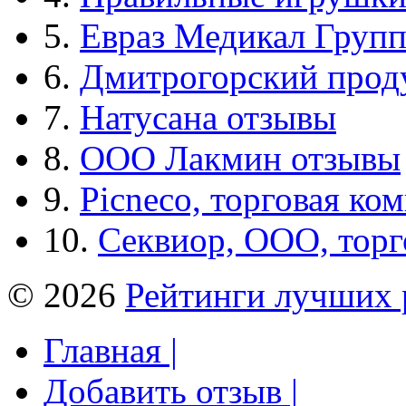
5.
Евраз Медикал Груп
6.
Дмитрогорский прод
7.
Натусана отзывы
8.
ООО Лакмин отзывы
9.
Picneco, торговая ко
10.
Секвиор, ООО, тор
© 2026
Рейтинги лучших 
Главная |
Добавить отзыв |