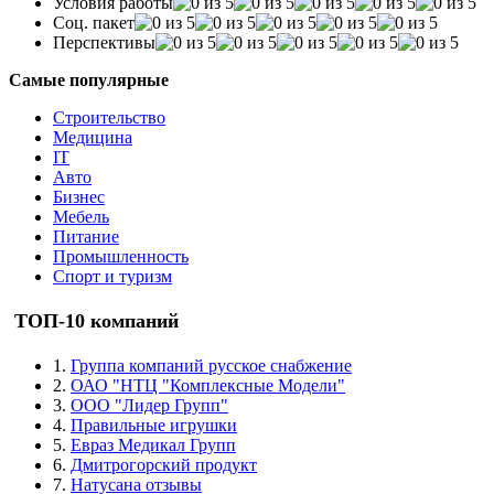
Условия работы
Соц. пакет
Перспективы
Самые популярные
Строительство
Медицина
IT
Авто
Бизнес
Мебель
Питание
Промышленность
Спорт и туризм
ТОП-10 компаний
1.
Группа компаний русское снабжение
2.
ОАО "НТЦ "Комплексные Модели"
3.
ООО "Лидер Групп"
4.
Правильные игрушки
5.
Евраз Медикал Групп
6.
Дмитрогорский продукт
7.
Натусана отзывы