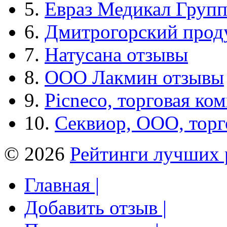
5.
Евраз Медикал Груп
6.
Дмитрогорский прод
7.
Натусана отзывы
8.
ООО Лакмин отзывы
9.
Picneco, торговая ко
10.
Секвиор, ООО, тор
© 2026
Рейтинги лучших 
Главная |
Добавить отзыв |