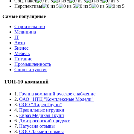
Соц. пакет
Перспективы
Самые популярные
Строительство
Медицина
IT
Авто
Бизнес
Мебель
Питание
Промышленность
Спорт и туризм
ТОП-10 компаний
1.
Группа компаний русское снабжение
2.
ОАО "НТЦ "Комплексные Модели"
3.
ООО "Лидер Групп"
4.
Правильные игрушки
5.
Евраз Медикал Групп
6.
Дмитрогорский продукт
7.
Натусана отзывы
8.
ООО Лакмин отзывы