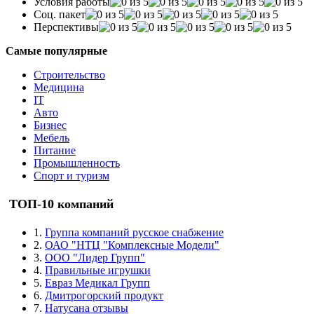
Условия работы
Соц. пакет
Перспективы
Самые популярные
Строительство
Медицина
IT
Авто
Бизнес
Мебель
Питание
Промышленность
Спорт и туризм
ТОП-10 компаний
1.
Группа компаний русское снабжение
2.
ОАО "НТЦ "Комплексные Модели"
3.
ООО "Лидер Групп"
4.
Правильные игрушки
5.
Евраз Медикал Групп
6.
Дмитрогорский продукт
7.
Натусана отзывы