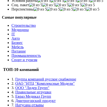
Условия работы
Соц. пакет
Перспективы
Самые популярные
Строительство
Медицина
IT
Авто
Бизнес
Мебель
Питание
Промышленность
Спорт и туризм
ТОП-10 компаний
1.
Группа компаний русское снабжение
2.
ОАО "НТЦ "Комплексные Модели"
3.
ООО "Лидер Групп"
4.
Правильные игрушки
5.
Евраз Медикал Групп
6.
Дмитрогорский продукт
7.
Натусана отзывы