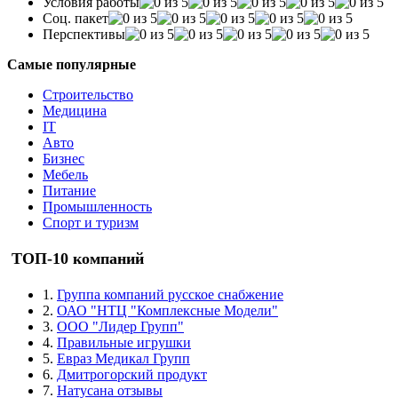
Условия работы
Соц. пакет
Перспективы
Самые популярные
Строительство
Медицина
IT
Авто
Бизнес
Мебель
Питание
Промышленность
Спорт и туризм
ТОП-10 компаний
1.
Группа компаний русское снабжение
2.
ОАО "НТЦ "Комплексные Модели"
3.
ООО "Лидер Групп"
4.
Правильные игрушки
5.
Евраз Медикал Групп
6.
Дмитрогорский продукт
7.
Натусана отзывы