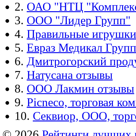
2.
ОАО "НТЦ "Комплек
3.
ООО "Лидер Групп"
4.
Правильные игрушк
5.
Евраз Медикал Груп
6.
Дмитрогорский прод
7.
Натусана отзывы
8.
ООО Лакмин отзывы
9.
Picneco, торговая ко
10.
Секвиор, ООО, тор
© 2026
Рейтинги лучших 