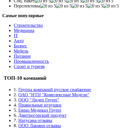
Соц. пакет
Перспективы
Самые популярные
Строительство
Медицина
IT
Авто
Бизнес
Мебель
Питание
Промышленность
Спорт и туризм
ТОП-10 компаний
1.
Группа компаний русское снабжение
2.
ОАО "НТЦ "Комплексные Модели"
3.
ООО "Лидер Групп"
4.
Правильные игрушки
5.
Евраз Медикал Групп
6.
Дмитрогорский продукт
7.
Натусана отзывы
8.
ООО Лакмин отзывы