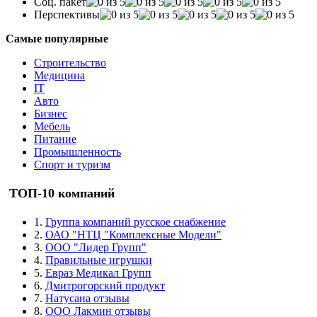
Соц. пакет
Перспективы
Самые популярные
Строительство
Медицина
IT
Авто
Бизнес
Мебель
Питание
Промышленность
Спорт и туризм
ТОП-10 компаний
1.
Группа компаний русское снабжение
2.
ОАО "НТЦ "Комплексные Модели"
3.
ООО "Лидер Групп"
4.
Правильные игрушки
5.
Евраз Медикал Групп
6.
Дмитрогорский продукт
7.
Натусана отзывы
8.
ООО Лакмин отзывы