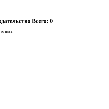
здательство
Всего: 0
 отзыва.
р