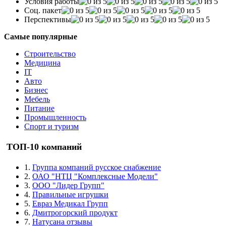
Условия работы
Соц. пакет
Перспективы
Самые популярные
Строительство
Медицина
IT
Авто
Бизнес
Мебель
Питание
Промышленность
Спорт и туризм
ТОП-10 компаний
1.
Группа компаний русское снабжение
2.
ОАО "НТЦ "Комплексные Модели"
3.
ООО "Лидер Групп"
4.
Правильные игрушки
5.
Евраз Медикал Групп
6.
Дмитрогорский продукт
7.
Натусана отзывы