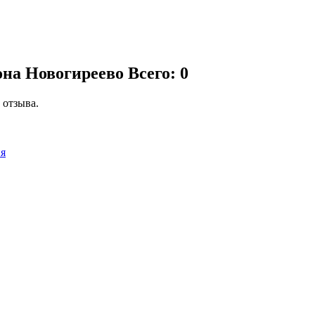
она Новогиреево
Всего: 0
 отзыва.
ия