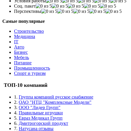
Условия работы
Соц. пакет
Перспективы
Самые популярные
Строительство
Медицина
IT
Авто
Бизнес
Мебель
Питание
Промышленность
Спорт и туризм
ТОП-10 компаний
1.
Группа компаний русское снабжение
2.
ОАО "НТЦ "Комплексные Модели"
3.
ООО "Лидер Групп"
4.
Правильные игрушки
5.
Евраз Медикал Групп
6.
Дмитрогорский продукт
7.
Натусана отзывы