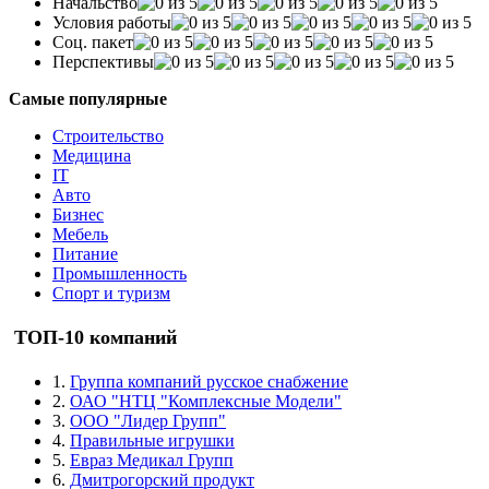
Начальство
Условия работы
Соц. пакет
Перспективы
Самые популярные
Строительство
Медицина
IT
Авто
Бизнес
Мебель
Питание
Промышленность
Спорт и туризм
ТОП-10 компаний
1.
Группа компаний русское снабжение
2.
ОАО "НТЦ "Комплексные Модели"
3.
ООО "Лидер Групп"
4.
Правильные игрушки
5.
Евраз Медикал Групп
6.
Дмитрогорский продукт