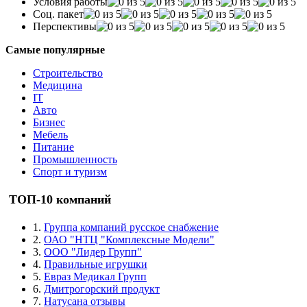
Условия работы
Соц. пакет
Перспективы
Самые популярные
Строительство
Медицина
IT
Авто
Бизнес
Мебель
Питание
Промышленность
Спорт и туризм
ТОП-10 компаний
1.
Группа компаний русское снабжение
2.
ОАО "НТЦ "Комплексные Модели"
3.
ООО "Лидер Групп"
4.
Правильные игрушки
5.
Евраз Медикал Групп
6.
Дмитрогорский продукт
7.
Натусана отзывы