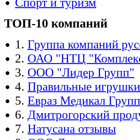
Спорт и туризм
ТОП-10 компаний
1.
Группа компаний рус
2.
ОАО "НТЦ "Комплек
3.
ООО "Лидер Групп"
4.
Правильные игрушк
5.
Евраз Медикал Груп
6.
Дмитрогорский прод
7.
Натусана отзывы