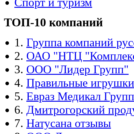
Спорт и туризм
ТОП-10 компаний
1.
Группа компаний рус
2.
ОАО "НТЦ "Комплек
3.
ООО "Лидер Групп"
4.
Правильные игрушк
5.
Евраз Медикал Груп
6.
Дмитрогорский прод
7.
Натусана отзывы