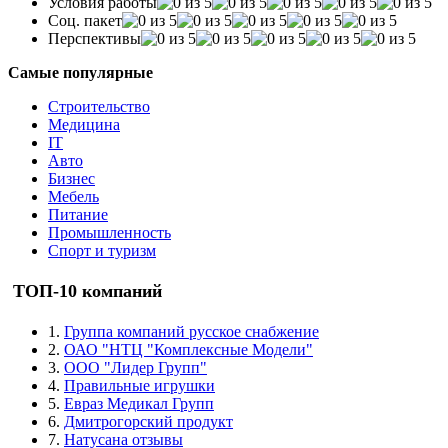
Условия работы
Соц. пакет
Перспективы
Самые популярные
Строительство
Медицина
IT
Авто
Бизнес
Мебель
Питание
Промышленность
Спорт и туризм
ТОП-10 компаний
1.
Группа компаний русское снабжение
2.
ОАО "НТЦ "Комплексные Модели"
3.
ООО "Лидер Групп"
4.
Правильные игрушки
5.
Евраз Медикал Групп
6.
Дмитрогорский продукт
7.
Натусана отзывы