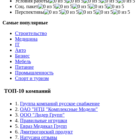
Условия работы
Соц. пакет
Перспективы
Самые популярные
Строительство
Медицина
IT
Авто
Бизнес
Мебель
Питание
Промышленность
Спорт и туризм
ТОП-10 компаний
1.
Группа компаний русское снабжение
2.
ОАО "НТЦ "Комплексные Модели"
3.
ООО "Лидер Групп"
4.
Правильные игрушки
5.
Евраз Медикал Групп
6.
Дмитрогорский продукт
7.
Натусана отзывы