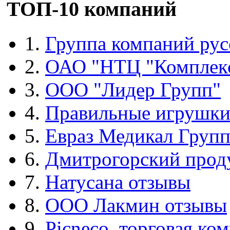
ТОП-10 компаний
1.
Группа компаний рус
2.
ОАО "НТЦ "Комплек
3.
ООО "Лидер Групп"
4.
Правильные игрушк
5.
Евраз Медикал Груп
6.
Дмитрогорский прод
7.
Натусана отзывы
8.
ООО Лакмин отзывы
9.
Picneco, торговая ко