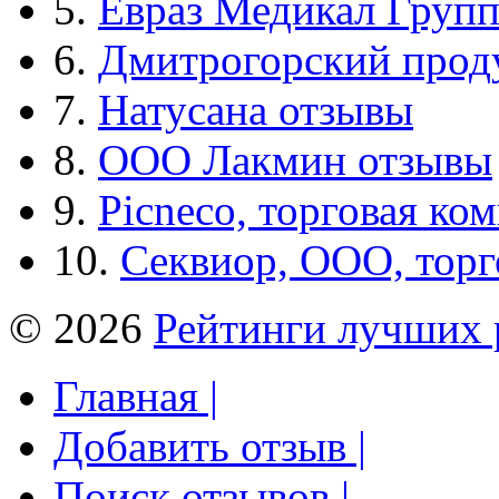
5.
Евраз Медикал Груп
6.
Дмитрогорский прод
7.
Натусана отзывы
8.
ООО Лакмин отзывы
9.
Picneco, торговая ко
10.
Секвиор, ООО, тор
© 2026
Рейтинги лучших 
Главная |
Добавить отзыв |
Поиск отзывов |