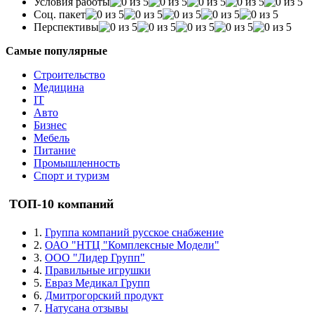
Условия работы
Соц. пакет
Перспективы
Самые популярные
Строительство
Медицина
IT
Авто
Бизнес
Мебель
Питание
Промышленность
Спорт и туризм
ТОП-10 компаний
1.
Группа компаний русское снабжение
2.
ОАО "НТЦ "Комплексные Модели"
3.
ООО "Лидер Групп"
4.
Правильные игрушки
5.
Евраз Медикал Групп
6.
Дмитрогорский продукт
7.
Натусана отзывы