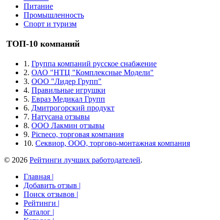
Питание
Промышленность
Спорт и туризм
ТОП-10 компаний
1.
Группа компаний русское снабжение
2.
ОАО "НТЦ "Комплексные Модели"
3.
ООО "Лидер Групп"
4.
Правильные игрушки
5.
Евраз Медикал Групп
6.
Дмитрогорский продукт
7.
Натусана отзывы
8.
ООО Лакмин отзывы
9.
Picneco, торговая компания
10.
Секвиор, ООО, торгово-монтажная компания
© 2026
Рейтинги лучших работодателей
.
Главная |
Добавить отзыв |
Поиск отзывов |
Рейтинги |
Каталог |