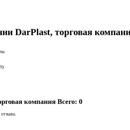
ии DarPlast, торговая компан
алы
70
торговая компания
Всего: 0
 отзыва.