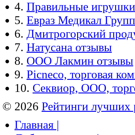
4.
Правильные игрушк
5.
Евраз Медикал Груп
6.
Дмитрогорский прод
7.
Натусана отзывы
8.
ООО Лакмин отзывы
9.
Picneco, торговая ко
10.
Секвиор, ООО, тор
© 2026
Рейтинги лучших 
Главная |