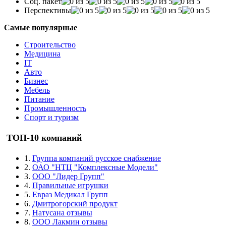
Соц. пакет
Перспективы
Самые популярные
Строительство
Медицина
IT
Авто
Бизнес
Мебель
Питание
Промышленность
Спорт и туризм
ТОП-10 компаний
1.
Группа компаний русское снабжение
2.
ОАО "НТЦ "Комплексные Модели"
3.
ООО "Лидер Групп"
4.
Правильные игрушки
5.
Евраз Медикал Групп
6.
Дмитрогорский продукт
7.
Натусана отзывы
8.
ООО Лакмин отзывы