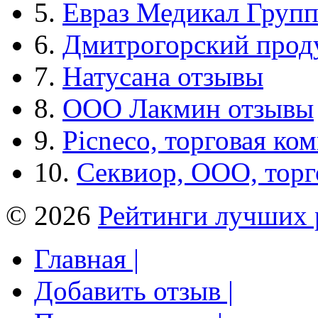
5.
Евраз Медикал Груп
6.
Дмитрогорский прод
7.
Натусана отзывы
8.
ООО Лакмин отзывы
9.
Picneco, торговая ко
10.
Секвиор, ООО, тор
© 2026
Рейтинги лучших 
Главная |
Добавить отзыв |