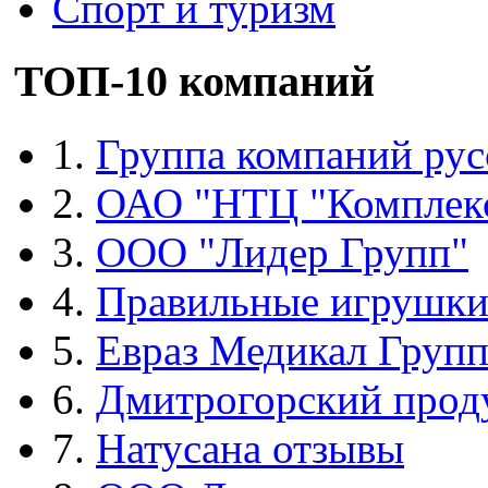
Спорт и туризм
ТОП-10 компаний
1.
Группа компаний рус
2.
ОАО "НТЦ "Комплек
3.
ООО "Лидер Групп"
4.
Правильные игрушк
5.
Евраз Медикал Груп
6.
Дмитрогорский прод
7.
Натусана отзывы