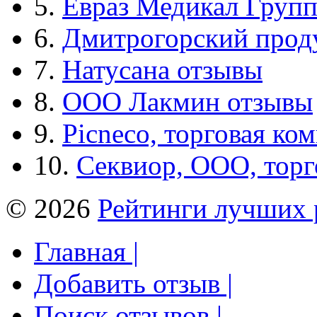
5.
Евраз Медикал Груп
6.
Дмитрогорский прод
7.
Натусана отзывы
8.
ООО Лакмин отзывы
9.
Picneco, торговая ко
10.
Секвиор, ООО, тор
© 2026
Рейтинги лучших 
Главная |
Добавить отзыв |
Поиск отзывов |