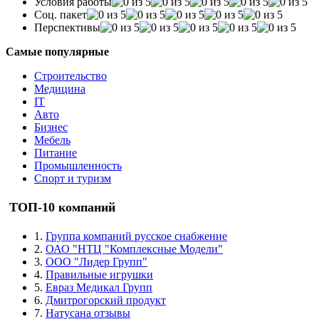
Условия работы
Соц. пакет
Перспективы
Самые популярные
Строительство
Медицина
IT
Авто
Бизнес
Мебель
Питание
Промышленность
Спорт и туризм
ТОП-10 компаний
1.
Группа компаний русское снабжение
2.
ОАО "НТЦ "Комплексные Модели"
3.
ООО "Лидер Групп"
4.
Правильные игрушки
5.
Евраз Медикал Групп
6.
Дмитрогорский продукт
7.
Натусана отзывы