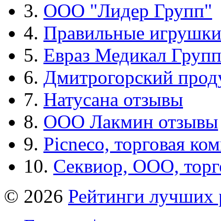
3.
ООО "Лидер Групп"
4.
Правильные игрушк
5.
Евраз Медикал Груп
6.
Дмитрогорский прод
7.
Натусана отзывы
8.
ООО Лакмин отзывы
9.
Picneco, торговая ко
10.
Секвиор, ООО, тор
© 2026
Рейтинги лучших 