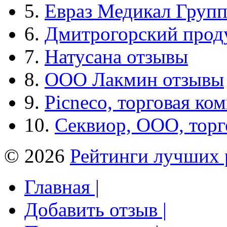
5.
Евраз Медикал Груп
6.
Дмитрогорский прод
7.
Натусана отзывы
8.
ООО Лакмин отзывы
9.
Picneco, торговая ко
10.
Секвиор, ООО, тор
© 2026
Рейтинги лучших 
Главная |
Добавить отзыв |