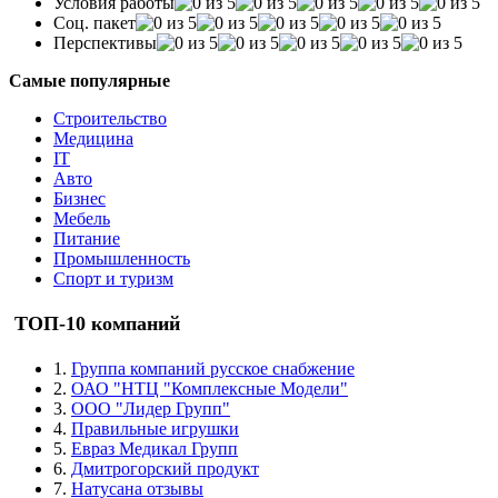
Условия работы
Соц. пакет
Перспективы
Самые популярные
Строительство
Медицина
IT
Авто
Бизнес
Мебель
Питание
Промышленность
Спорт и туризм
ТОП-10 компаний
1.
Группа компаний русское снабжение
2.
ОАО "НТЦ "Комплексные Модели"
3.
ООО "Лидер Групп"
4.
Правильные игрушки
5.
Евраз Медикал Групп
6.
Дмитрогорский продукт
7.
Натусана отзывы