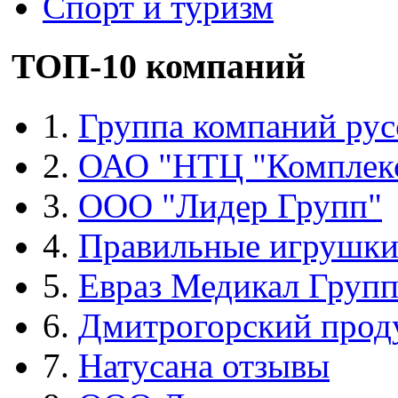
Спорт и туризм
ТОП-10 компаний
1.
Группа компаний рус
2.
ОАО "НТЦ "Комплек
3.
ООО "Лидер Групп"
4.
Правильные игрушк
5.
Евраз Медикал Груп
6.
Дмитрогорский прод
7.
Натусана отзывы