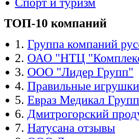
Спорт и туризм
ТОП-10 компаний
1.
Группа компаний рус
2.
ОАО "НТЦ "Комплек
3.
ООО "Лидер Групп"
4.
Правильные игрушк
5.
Евраз Медикал Груп
6.
Дмитрогорский прод
7.
Натусана отзывы