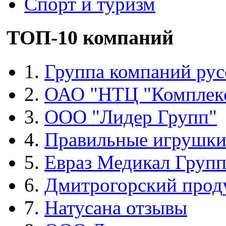
Спорт и туризм
ТОП-10 компаний
1.
Группа компаний рус
2.
ОАО "НТЦ "Комплек
3.
ООО "Лидер Групп"
4.
Правильные игрушк
5.
Евраз Медикал Груп
6.
Дмитрогорский прод
7.
Натусана отзывы