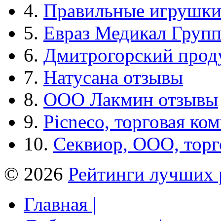
4.
Правильные игрушк
5.
Евраз Медикал Груп
6.
Дмитрогорский прод
7.
Натусана отзывы
8.
ООО Лакмин отзывы
9.
Picneco, торговая ко
10.
Секвиор, ООО, тор
© 2026
Рейтинги лучших 
Главная |