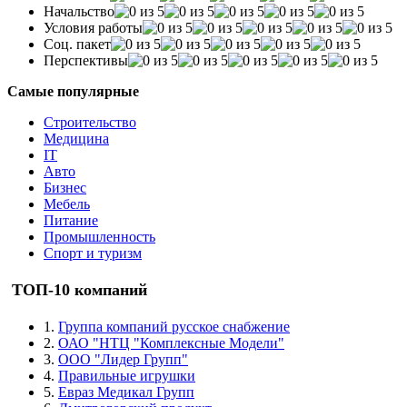
Начальство
Условия работы
Соц. пакет
Перспективы
Самые популярные
Строительство
Медицина
IT
Авто
Бизнес
Мебель
Питание
Промышленность
Спорт и туризм
ТОП-10 компаний
1.
Группа компаний русское снабжение
2.
ОАО "НТЦ "Комплексные Модели"
3.
ООО "Лидер Групп"
4.
Правильные игрушки
5.
Евраз Медикал Групп