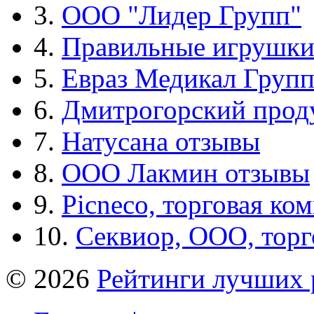
3.
ООО "Лидер Групп"
4.
Правильные игрушк
5.
Евраз Медикал Груп
6.
Дмитрогорский прод
7.
Натусана отзывы
8.
ООО Лакмин отзывы
9.
Picneco, торговая ко
10.
Секвиор, ООО, тор
© 2026
Рейтинги лучших 