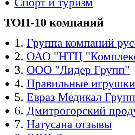
Спорт и туризм
ТОП-10 компаний
1.
Группа компаний рус
2.
ОАО "НТЦ "Комплек
3.
ООО "Лидер Групп"
4.
Правильные игрушк
5.
Евраз Медикал Груп
6.
Дмитрогорский прод
7.
Натусана отзывы