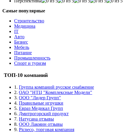
Перспективы
Самые популярные
Строительство
Медицина
IT
Авто
Бизнес
Мебель
Питание
Промышленность
Спорт и туризм
ТОП-10 компаний
1.
Группа компаний русское снабжение
2.
ОАО "НТЦ "Комплексные Модели"
3.
ООО "Лидер Групп"
4.
Правильные игрушки
5.
Евраз Медикал Групп
6.
Дмитрогорский продукт
7.
Натусана отзывы
8.
ООО Лакмин отзывы
9.
Picneco, торговая компания