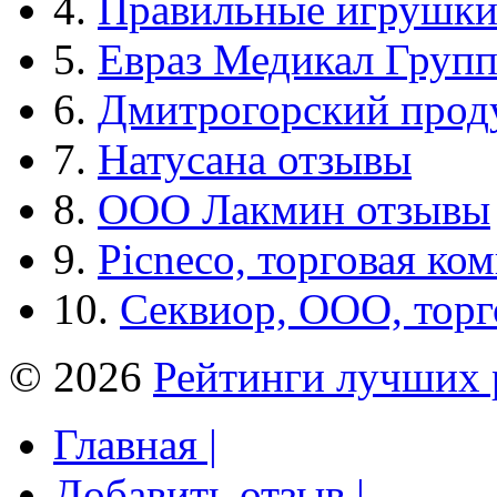
4.
Правильные игрушк
5.
Евраз Медикал Груп
6.
Дмитрогорский прод
7.
Натусана отзывы
8.
ООО Лакмин отзывы
9.
Picneco, торговая ко
10.
Секвиор, ООО, тор
© 2026
Рейтинги лучших 
Главная |
Добавить отзыв |