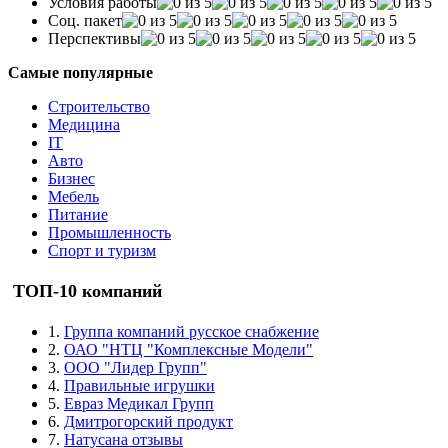
Условия работы
Соц. пакет
Перспективы
Самые популярные
Строительство
Медицина
IT
Авто
Бизнес
Мебель
Питание
Промышленность
Спорт и туризм
ТОП-10 компаний
1.
Группа компаний русское снабжение
2.
ОАО "НТЦ "Комплексные Модели"
3.
ООО "Лидер Групп"
4.
Правильные игрушки
5.
Евраз Медикал Групп
6.
Дмитрогорский продукт
7.
Натусана отзывы