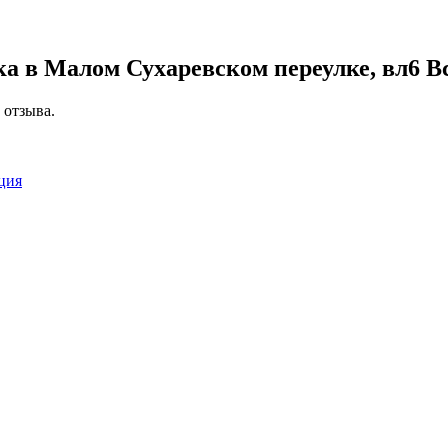
а в Малом Сухаревском переулке, вл6
Вс
 отзыва.
ция