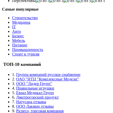
Перспективы
Самые популярные
Строительство
Медицина
IT
Авто
Бизнес
Мебель
Питание
Промышленность
Спорт и туризм
ТОП-10 компаний
1.
Группа компаний русское снабжение
2.
ОАО "НТЦ "Комплексные Модели"
3.
ООО "Лидер Групп"
4.
Правильные игрушки
5.
Евраз Медикал Групп
6.
Дмитрогорский продукт
7.
Натусана отзывы
8.
ООО Лакмин отзывы
9.
Picneco, торговая компания