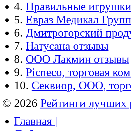
4.
Правильные игрушк
5.
Евраз Медикал Груп
6.
Дмитрогорский прод
7.
Натусана отзывы
8.
ООО Лакмин отзывы
9.
Picneco, торговая ко
10.
Секвиор, ООО, тор
© 2026
Рейтинги лучших 
Главная |