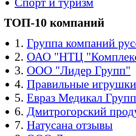
Спорт и туризм
ТОП-10 компаний
1.
Группа компаний рус
2.
ОАО "НТЦ "Комплек
3.
ООО "Лидер Групп"
4.
Правильные игрушк
5.
Евраз Медикал Груп
6.
Дмитрогорский прод
7.
Натусана отзывы