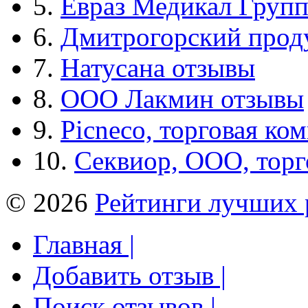
5.
Евраз Медикал Груп
6.
Дмитрогорский прод
7.
Натусана отзывы
8.
ООО Лакмин отзывы
9.
Picneco, торговая ко
10.
Секвиор, ООО, тор
© 2026
Рейтинги лучших 
Главная |
Добавить отзыв |
Поиск отзывов |