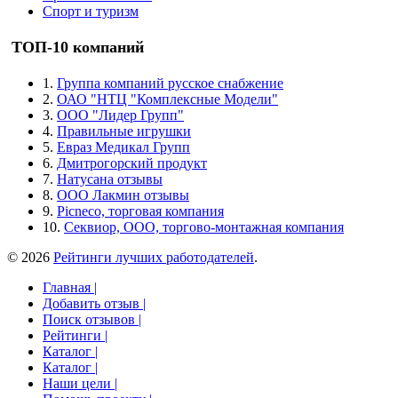
Спорт и туризм
ТОП-10 компаний
1.
Группа компаний русское снабжение
2.
ОАО "НТЦ "Комплексные Модели"
3.
ООО "Лидер Групп"
4.
Правильные игрушки
5.
Евраз Медикал Групп
6.
Дмитрогорский продукт
7.
Натусана отзывы
8.
ООО Лакмин отзывы
9.
Picneco, торговая компания
10.
Секвиор, ООО, торгово-монтажная компания
© 2026
Рейтинги лучших работодателей
.
Главная |
Добавить отзыв |
Поиск отзывов |
Рейтинги |
Каталог |
Каталог |
Наши цели |