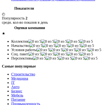
Показатели
◴
Популярность
2
средн. кол-во показов в день
Оценки компании
★
Коллектив
Начальство
Условия работы
Соц. пакет
Перспективы
Самые популярные
Строительство
Медицина
IT
Авто
Бизнес
Мебель
Питание
Промышленность