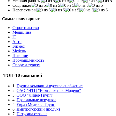
Условия работы
Соц. пакет
Перспективы
Самые популярные
Строительство
Медицина
IT
Авто
Бизнес
Мебель
Питание
Промышленность
Спорт и туризм
ТОП-10 компаний
1.
Группа компаний русское снабжение
2.
ОАО "НТЦ "Комплексные Модели"
3.
ООО "Лидер Групп"
4.
Правильные игрушки
5.
Евраз Медикал Групп
6.
Дмитрогорский продукт
7.
Натусана отзывы