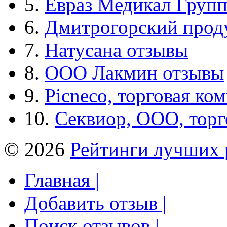
5.
Евраз Медикал Груп
6.
Дмитрогорский прод
7.
Натусана отзывы
8.
ООО Лакмин отзывы
9.
Picneco, торговая ко
10.
Секвиор, ООО, тор
© 2026
Рейтинги лучших 
Главная |
Добавить отзыв |
Поиск отзывов |