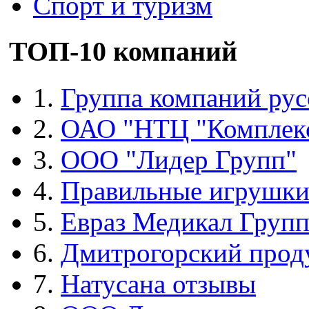
Спорт и туризм
ТОП-10 компаний
1.
Группа компаний рус
2.
ОАО "НТЦ "Комплек
3.
ООО "Лидер Групп"
4.
Правильные игрушк
5.
Евраз Медикал Груп
6.
Дмитрогорский прод
7.
Натусана отзывы